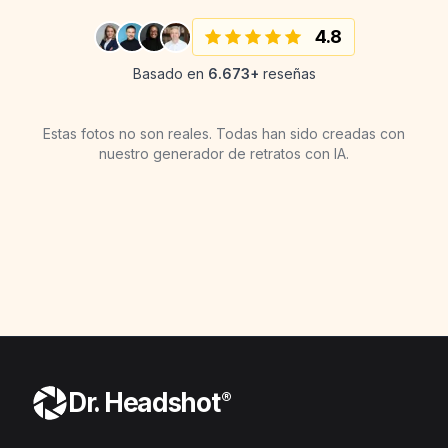
4.8
Basado en
6.673+
reseñas
Estas fotos no son reales. Todas han sido creadas con
nuestro generador de retratos con IA.
"
Bilder wirken sehr
"
Ich bin positiv überrascht. Gerne
"
Fantastische Arbeit -
"
Fantastic, I am using it on all the
"
Super einfach und echt tolle
"
Super Bilder
"
vielversprechend!
"
"
Super nice!
"
"
Superb style pictures!
"
wieder
"
unglaublich!
"
headshots w...
"
Fotos.
"
AI
AI
AI
AI
AI
AI
AI
AI
Dr. Headshot
®